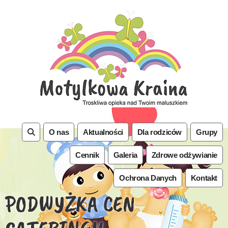
O nas
Aktualności
Dla rodziców
Grupy
Cennik
Galeria
Zdrowe odżywianie
Ochrona Danych
Kontakt
PODWYŻKA CEN