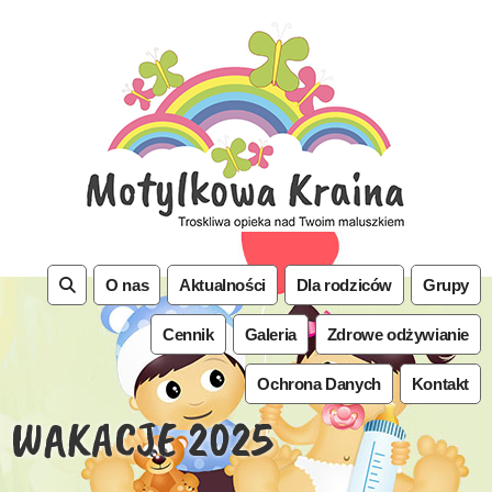
O nas
Aktualności
Dla rodziców
Grupy
Cennik
Galeria
Zdrowe odżywianie
Ochrona Danych
Kontakt
WAKACJE 2025