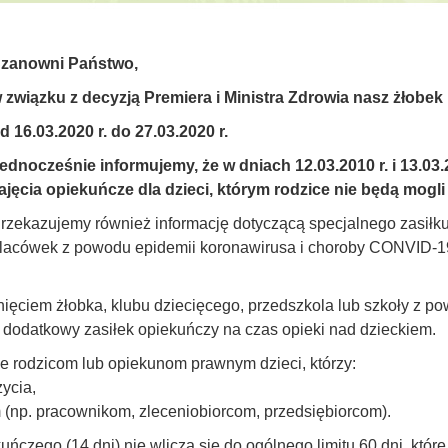
zanowni Państwo,
 związku z decyzją Premiera i Ministra Zdrowia nasz żłobek
d 16.03.2020 r. do 27.03.2020 r.
ednocześnie informujemy, że w dniach 12.03.2010 r. i 13.03
ajęcia opiekuńcze dla dzieci, którym rodzice nie będą mogli
rzekazujemy również informację dotyczącą specjalnego zasiłk
lacówek z powodu epidemii koronawirusa i choroby CONVID-1
knięciem żłobka, klubu dziecięcego, przedszkola lub szkoły 
dodatkowy zasiłek opiekuńczy na czas opieki nad dzieckiem.
e rodzicom lub opiekunom prawnym dzieci, którzy:
życia,
(np. pracownikom, zleceniobiorcom, przedsiębiorcom).
ńczego (14 dni) nie wlicza się do ogólnego limitu 60 dni, któr