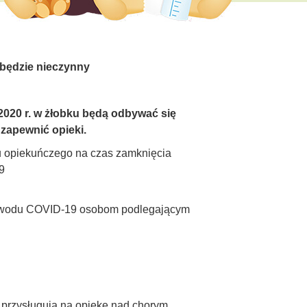
 będzie nieczynny
.2020 r. w żłobku będą odbywać się
 zapewnić opieki.
u opiekuńczego na czas zamknięcia
9
z powodu COVID-19 osobom podlegającym
e przysługują na opiekę nad chorym