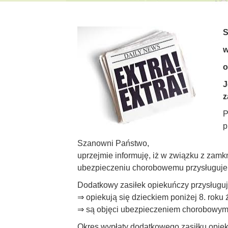
S
w
o
J
z
P
p
Szanowni Państwo,
uprzejmie informuję, iż w związku z zam
ubezpieczeniu chorobowemu przysługuje 
Dodatkowy zasiłek opiekuńczy przysługuj
⇒ opiekują się dzieckiem poniżej 8. roku 
⇒ są objęci ubezpieczeniem chorobowym 
Okres wypłaty dodatkowego zasiłku opieku