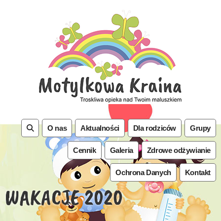
O nas
Aktualności
Dla rodziców
Grupy
Cennik
Galeria
Zdrowe odżywianie
Ochrona Danych
Kontakt
WAKACJE 2020