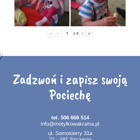
«
‹
z
4
›
»
Zadzwoń i zapisz swoją
Pociechę
tel. 506 666 514
info@motylkowakraina.pl
ul. Somosierry 31a
71 - 181 Szczecin