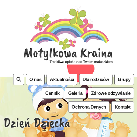
O nas
Aktualności
Dla rodziców
Grupy
Cennik
Galeria
Zdrowe odżywianie
Ochrona Danych
Kontakt
Dzień Dziecka